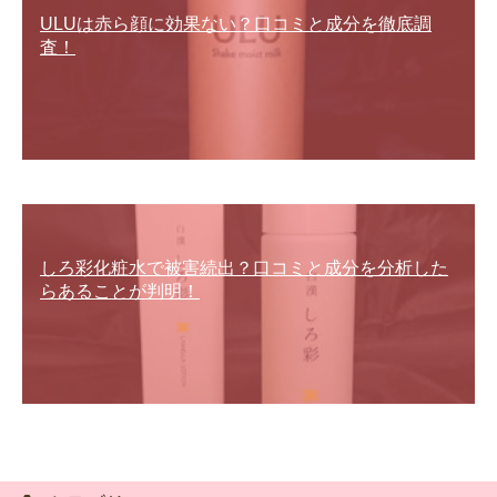
ULUは赤ら顔に効果ない？口コミと成分を徹底調
査！
しろ彩化粧水で被害続出？口コミと成分を分析した
らあることが判明！