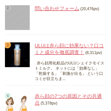
問い合わせフォーム
(20,476pv)
ULUは赤ら顔に効果ない？口コ
ミと成分を徹底調査！
(8,311pv)
赤ら顔用化粧品のULUシェイクモイス
トミルク。 ネットには「効果なし」
「乾燥する」「刺激が出る」 という口
コミが目立ちま...
赤ら顔の7つの原因とその共通
点
(5,378pv)