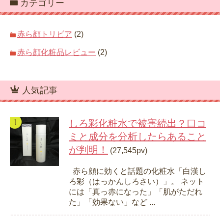
カテゴリー
赤ら顔トリビア
(2)
赤ら顔化粧品レビュー
(2)
人気記事
しろ彩化粧水で被害続出？口コ
ミと成分を分析したらあること
が判明！
(27,545pv)
赤ら顔に効くと話題の化粧水「白漢し
ろ彩（はっかんしろさい）」。 ネット
には「真っ赤になった」「肌がただれ
た」「効果ない」など ...