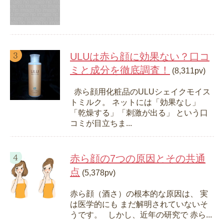
ULUは赤ら顔に効果ない？口コ
ミと成分を徹底調査！
(8,311pv)
赤ら顔用化粧品のULUシェイクモイス
トミルク。 ネットには「効果なし」
「乾燥する」「刺激が出る」 という口
コミが目立ちま...
赤ら顔の7つの原因とその共通
点
(5,378pv)
赤ら顔（酒さ）の根本的な原因は、 実
は医学的にも まだ解明されていないそ
うです。 しかし、近年の研究で 赤ら...