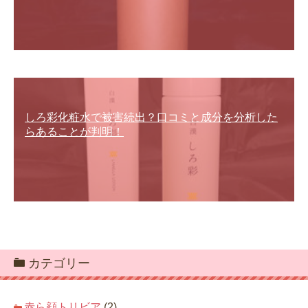
しろ彩化粧水で被害続出？口コミと成分を分析した
らあることが判明！
カテゴリー
赤ら顔トリビア
(2)